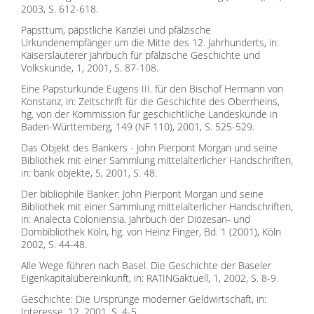
2003, S. 612-618.
Papsttum, päpstliche Kanzlei und pfälzische
Urkundenempfänger um die Mitte des 12. Jahrhunderts, in:
Kaiserslauterer Jahrbuch für pfälzische Geschichte und
Volkskunde, 1, 2001, S. 87-108.
Eine Papsturkunde Eugens III. für den Bischof Hermann von
Konstanz, in: Zeitschrift für die Geschichte des Oberrheins,
hg. von der Kommission für geschichtliche Landeskunde in
Baden-Württemberg, 149 (NF 110), 2001, S. 525-529.
Das Objekt des Bankers - John Pierpont Morgan und seine
Bibliothek mit einer Sammlung mittelalterlicher Handschriften,
in: bank objekte, 5, 2001, S. 48.
Der bibliophile Banker: John Pierpont Morgan und seine
Bibliothek mit einer Sammlung mittelalterlicher Handschriften,
in: Analecta Coloniensia. Jahrbuch der Diözesan- und
Dombibliothek Köln, hg. von Heinz Finger, Bd. 1 (2001), Köln
2002, S. 44-48.
Alle Wege führen nach Basel. Die Geschichte der Baseler
Eigenkapitalübereinkunft, in: RATINGaktuell, 1, 2002, S. 8-9.
Geschichte: Die Ursprünge moderner Geldwirtschaft, in:
Interesse, 12, 2001, S. 4-5.