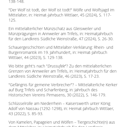
138-148.
"Der Wolf ist todt, der Wolf ist todt!" Wölfe und Wolfsjagd im
Mittelalter, in: Heimat-Jahrbuch Wittlaer, 45 (2024), S. 117-
125.
Ein mittelalterlicher Münzschatz aus Gleisweiler und
Münzprägungen in Annweiler am Trifels, in: Heimatjahrbuch
für den Landkreis Südliche Weinstraße, 47 (2024), S. 26-30.
Schauergeschichten und Mittelalter-Verklärung: Rhein- und
Burgenromantik im 19. Jahrhundert, in: Heimat-Jahrbuch
Wittlaer, 44 (2023), S. 129-138.
Wo bitte geht's nach "
Drussufele
"? Zu den mittelalterlichen
Grenzen von Annweiler am Trifels, in: Heimatjahrbuch für den
Landkreis Südliche Weinstraße, 46 (2023), S. 17-23.
"Gefängnis für gemeine Verbrecher"? – Mittelalterliche Kerker
auf Burg Trifels und Scharfenberg, in: Jahrbuch des
Historischen Vereins Pirmasens, 30 (2022), S. 146-179.
Schlüsselrolle am Niederrhein – Kaiserswerth unter König
Adolf von Nassau (1292-1298), in: Heimat-Jahrbuch Wittlaer,
43 (2022), S. 85-93.
Von Kamelen, Papageien und Wölfen – Tiergeschichte(n) aus