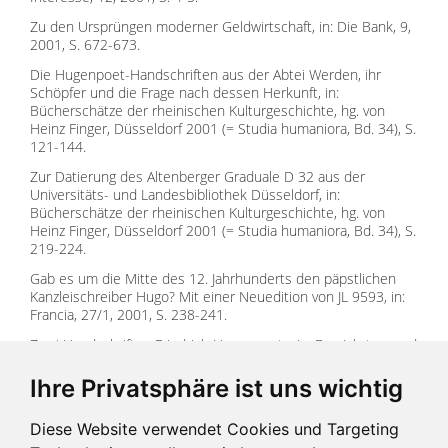
Zu den Ursprüngen moderner Geldwirtschaft, in: Die Bank, 9,
2001, S. 672-673.
Die Hugenpoet-Handschriften aus der Abtei Werden, ihr
Schöpfer und die Frage nach dessen Herkunft, in:
Bücherschätze der rheinischen Kulturgeschichte, hg. von
Heinz Finger, Düsseldorf 2001 (= Studia humaniora, Bd. 34), S.
121-144.
Zur Datierung des Altenberger Graduale D 32 aus der
Universitäts- und Landesbibliothek Düsseldorf, in:
Bücherschätze der rheinischen Kulturgeschichte, hg. von
Heinz Finger, Düsseldorf 2001 (= Studia humaniora, Bd. 34), S.
219-224.
Gab es um die Mitte des 12. Jahrhunderts den päpstlichen
Kanzleischreiber Hugo? Mit einer Neuedition von JL 9593, in:
Francia, 27/1, 2001, S. 238-241.
Zwei Handschriften Friedrich Hugenpoets, in: Das Jahrtausend
der Mönche. Kloster Welt Werden 799-1803.
Ausstellungskatalog Ruhrlandmuseum Essen, hg. von Jan
Ihre Privatsphäre ist uns wichtig
Gerchow, Essen/Köln 1999, S. 365-367.
Diese Website verwendet Cookies und Targeting
Friedrich Hugenpoet - Ein Schreiber und Illuminator aus der
Benediktinerabtei Werden, in: Essener Beiträge. Beiträge zur