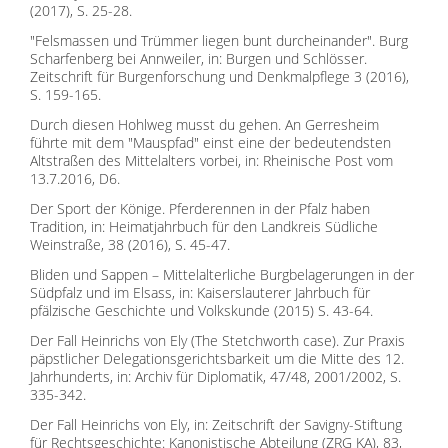
(2017), S. 25-28.
"Felsmassen und Trümmer liegen bunt durcheinander". Burg
Scharfenberg bei Annweiler, in: Burgen und Schlösser.
Zeitschrift für Burgenforschung und Denkmalpflege 3 (2016),
S. 159-165.
Durch diesen Hohlweg musst du gehen. An Gerresheim
führte mit dem "Mauspfad" einst eine der bedeutendsten
Altstraßen des Mittelalters vorbei, in: Rheinische Post vom
13.7.2016, D6.
Der Sport der Könige. Pferderennen in der Pfalz haben
Tradition, in: Heimatjahrbuch für den Landkreis Südliche
Weinstraße, 38 (2016), S. 45-47.
Bliden und Sappen – Mittelalterliche Burgbelagerungen in der
Südpfalz und im Elsass, in: Kaiserslauterer Jahrbuch für
pfälzische Geschichte und Volkskunde (2015) S. 43-64.
Der Fall Heinrichs von Ely (The Stetchworth case). Zur Praxis
päpstlicher Delegationsgerichtsbarkeit um die Mitte des 12.
Jahrhunderts, in: Archiv für Diplomatik, 47/48, 2001/2002, S.
335-342.
Der Fall Heinrichs von Ely, in: Zeitschrift der Savigny-Stiftung
für Rechtsgeschichte: Kanonistische Abteilung (ZRG KA), 83,