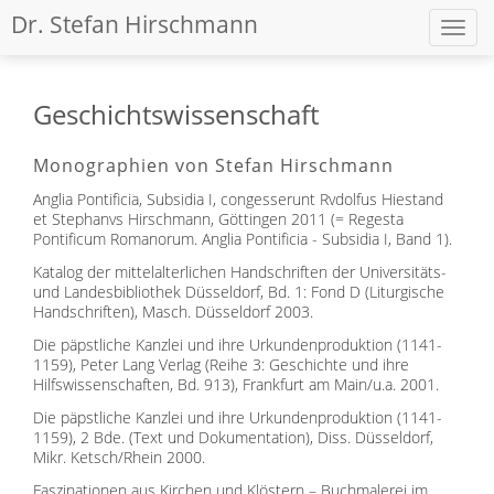
Dr. Stefan Hirschmann
Navig
ein-/
Geschichtswissenschaft
Monographien von Stefan Hirschmann
Anglia Pontificia, Subsidia I, congesserunt Rvdolfus Hiestand
et Stephanvs Hirschmann, Göttingen 2011 (= Regesta
Pontificum Romanorum. Anglia Pontificia - Subsidia I, Band 1).
Katalog der mittelalterlichen Handschriften der Universitäts-
und Landesbibliothek Düsseldorf, Bd. 1: Fond D (Liturgische
Handschriften), Masch. Düsseldorf 2003.
Die päpstliche Kanzlei und ihre Urkundenproduktion (1141-
1159), Peter Lang Verlag (Reihe 3: Geschichte und ihre
Hilfswissenschaften, Bd. 913), Frankfurt am Main/u.a. 2001.
Die päpstliche Kanzlei und ihre Urkundenproduktion (1141-
1159), 2 Bde. (Text und Dokumentation), Diss. Düsseldorf,
Mikr. Ketsch/Rhein 2000.
Faszinationen aus Kirchen und Klöstern – Buchmalerei im