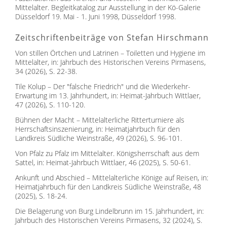
Mittelalter. Begleitkatalog zur Ausstellung in der Kö-Galerie
Düsseldorf 19. Mai - 1. Juni 1998, Düsseldorf 1998.
Zeitschriftenbeiträge von Stefan Hirschmann
Von stillen Örtchen und Latrinen – Toiletten und Hygiene im
Mittelalter, in: Jahrbuch des Historischen Vereins Pirmasens,
34 (2026), S. 22-38.
Tile Kolup – Der "falsche Friedrich" und die Wiederkehr-
Erwartung im 13. Jahrhundert, in: Heimat-Jahrbuch Wittlaer,
47 (2026), S. 110-120.
Bühnen der Macht – Mittelalterliche Ritterturniere als
Herrschaftsinszenierung, in: Heimatjahrbuch für den
Landkreis Südliche Weinstraße, 49 (2026), S. 96-101.
Von Pfalz zu Pfalz im Mittelalter. Königsherrschaft aus dem
Sattel, in: Heimat-Jahrbuch Wittlaer, 46 (2025), S. 50-61.
Ankunft und Abschied – Mittelalterliche Könige auf Reisen, in:
Heimatjahrbuch für den Landkreis Südliche Weinstraße, 48
(2025), S. 18-24.
Die Belagerung von Burg Lindelbrunn im 15. Jahrhundert, in:
Jahrbuch des Historischen Vereins Pirmasens, 32 (2024), S.