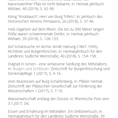
Kaiserswerther Pfalz ist nicht bekannt, in: Heimat-Jahrbuch
Wittlaer, 40 (2019), S. 92-98.
König "Knoblauch", Herr von Burg Trifels?, in: Jahrbuch des
Historischen Vereins Pirmasens, 26 (2018), S. 37-46.
Holz-Giganten auf dem Rhein. Die bis zu 300 Meter langen
Flöße waren schwimmende Dörfer, in: Heimat-Jahrbuch
Wittlaer, 39 (2018), S. 128-133.
Auf Schatzsuche im Archiv: Arndt Hartung (1867-1945),
Architekt und Burgenforscher, in: Heimatjahrbuch für den
Landkreis Südliche Weinstraße, 40 (2018), S. 154-158.
Dvigrad in Istrien - eine verlassene Siedlung des Mittelalters,
in:
Burgen und Schlösser
. Zeitschrift für Burgenforschung und
Denkmalpflege 1 (2017), S. 4-16.
Vom Wutzessen auf Burg Scharfenberg, in: Pfälzer Heimat.
Zeitschrift der Pfälzischen Gesellschaft zur Förderung der
Wissenschaften 1 (2017), S. 7-10.
Wasserwirtschaft entlang der Düssel, in: Rheinische Post vom
3.1.2017, D6.
Essen und Ernährung im Mittelalter. Ein Selbstversuch, in:
Heimatjahrbuch für den Landkreis Südliche Weinstraße, 39